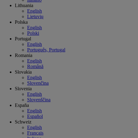
Lithuania
English
Lietuvių
Polska
English
Polski
Portugal
English
Português, Portugal
Romania
English
Română
Slovakia
English
Slovenčina
Slovenia
English
Slovenščina
España
English
Español
Schweiz
English
Français