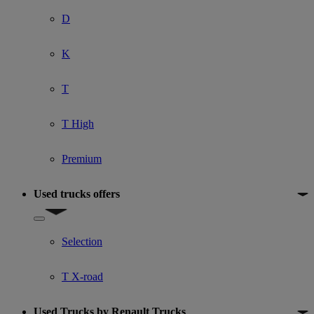
D
K
T
T High
Premium
Used trucks offers
Show submenu for Used trucks offers
Selection
T X-road
Used Trucks by Renault Trucks