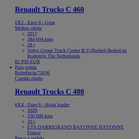
Renault Trucks C 460
6X2 - Euro 6 - Grua
Melhor oferta
2017
384 694 kms
28 t
Volvo Group Truck Center B.V.(Berkel) Berkel en
Rodenrijs The Netherlands
82 950 EUR
Para venda
Referência:73036
Camião rígido
Renault Trucks C 480
6X4 - Euro 6 - Hook loader
2020
150 000 kms
26 t
ETS DARRIGRAND BAYONNE BAYONNE
France
Preço a pedido