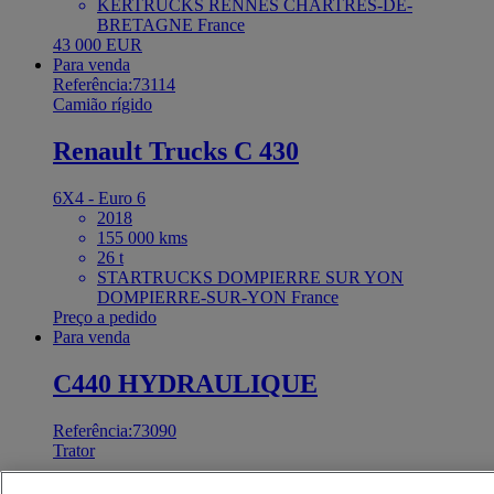
KERTRUCKS RENNES CHARTRES-DE-
BRETAGNE France
43 000 EUR
Para venda
Referência:73114
Camião rígido
Renault Trucks C 430
6X4 - Euro 6
2018
155 000 kms
26 t
STARTRUCKS DOMPIERRE SUR YON
DOMPIERRE-SUR-YON France
Preço a pedido
Para venda
C440 HYDRAULIQUE
Referência:73090
Trator