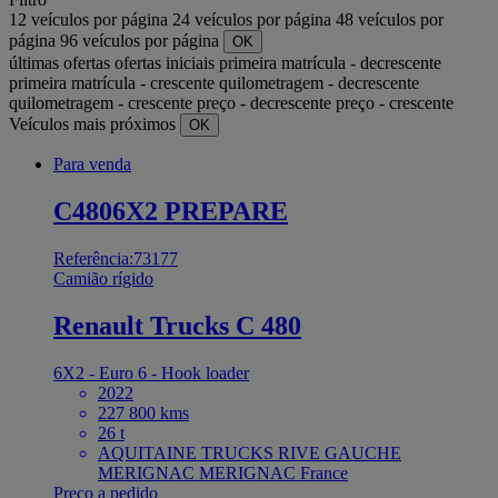
12 veículos por página
24 veículos por página
48 veículos por
página
96 veículos por página
OK
últimas ofertas
ofertas iniciais
primeira matrícula - decrescente
primeira matrícula - crescente
quilometragem - decrescente
quilometragem - crescente
preço - decrescente
preço - crescente
Veículos mais próximos
OK
Para venda
C4806X2 PREPARE
Referência:73177
Camião rígido
Renault Trucks C 480
6X2 - Euro 6 - Hook loader
2022
227 800 kms
26 t
AQUITAINE TRUCKS RIVE GAUCHE
MERIGNAC MERIGNAC France
Preço a pedido