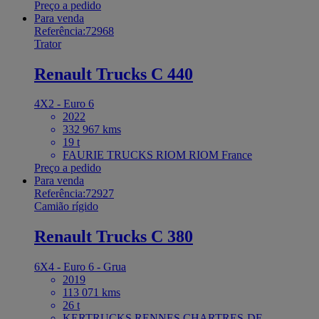
Preço a pedido
Para venda
Referência:72968
Trator
Renault Trucks C 440
4X2 - Euro 6
2022
332 967 kms
19 t
FAURIE TRUCKS RIOM RIOM France
Preço a pedido
Para venda
Referência:72927
Camião rígido
Renault Trucks C 380
6X4 - Euro 6 - Grua
2019
113 071 kms
26 t
KERTRUCKS RENNES CHARTRES-DE-