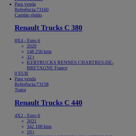
Para venda
Referência:73160
Camião rígido
Renault Trucks C 380
8X4 - Euro 6
2020
148 256 kms
32 t
KERTRUCKS RENNES CHARTRES-DE-
BRETAGNE France
0 EUR
Para venda
Referência:73158
Trator
Renault Trucks C 440
4X2 - Euro 6
2021
342 108 kms
19 t