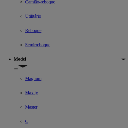
Camião-reboque
Utilitário
Reboque
Semirreboque
Model
Show submenu for Model
Magnum
Maxity
Master
C