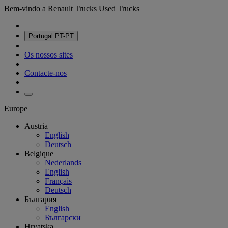
Bem-vindo a Renault Trucks Used Trucks
Portugal
PT-PT
Os nossos sites
Contacte-nos
Europe
Austria
English
Deutsch
Belgique
Nederlands
English
Français
Deutsch
България
English
Български
Hrvatska