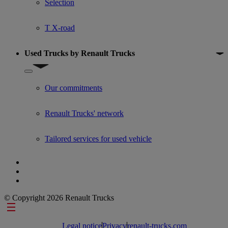
Selection
T X-road
Used Trucks by Renault Trucks
Show submenu for Used Trucks by Renault Trucks
Our commitments
Renault Trucks' network
Tailored services for used vehicle
© Copyright 2026 Renault Trucks
Footer links
Legal notice
Privacy
renault-trucks.com