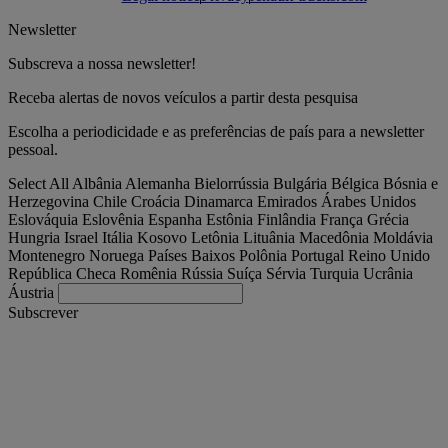
Newsletter
Subscreva a nossa newsletter!
Receba alertas de novos veículos a partir desta pesquisa
Escolha a periodicidade e as preferências de país para a newsletter
pessoal.
Select All
Albânia
Alemanha
Bielorrússia
Bulgária
Bélgica
Bósnia e
Herzegovina
Chile
Croácia
Dinamarca
Emirados Árabes Unidos
Eslováquia
Eslovênia
Espanha
Estônia
Finlândia
França
Grécia
Hungria
Israel
Itália
Kosovo
Letônia
Lituânia
Macedônia
Moldávia
Montenegro
Noruega
Países Baixos
Polônia
Portugal
Reino Unido
República Checa
Romênia
Rússia
Suíça
Sérvia
Turquia
Ucrânia
Áustria
Subscrever
Portugal
Português, Portugal
Encontre seu camião
Togg
Ofertas
Togg
Used Trucks by Renault Trucks