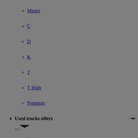
Master
C
D
K
T
T High
Premium
Used trucks offers
Show submenu for Used trucks offers