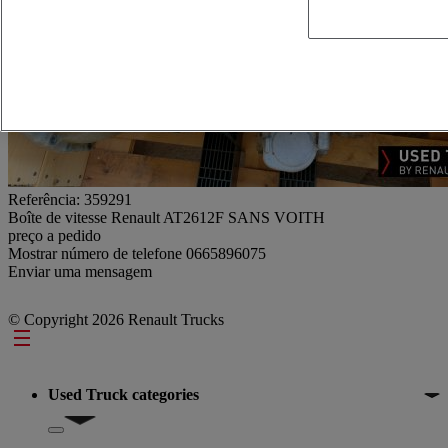
Referência: 359291
Boîte de vitesse Renault AT2612F SANS VOITH
preço a pedido
Mostrar número de telefone
0665896075
Enviar uma mensagem
© Copyright 2026 Renault Trucks
Footer
Used Truck categories
Show submenu for Used Truck categories