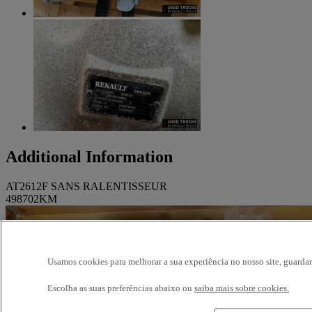
Additional Information
AT2612F SANS RALENTISSEUR
498702KM
Usamos cookies para melhorar a sua experiência no nosso site, guardar
Escolha as suas preferências abaixo ou
saiba mais sobre cookies.