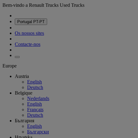
Bem-vindo a Renault Trucks Used Trucks
Portugal
PT-PT
Os nossos sites
Contacte-nos
Europe
Austria
English
Deutsch
Belgique
Nederlands
English
Français
Deutsch
България
English
Български
Hrvatska