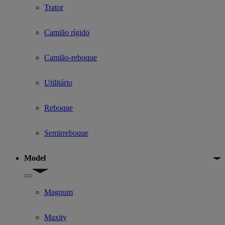
Trator
Camião rígido
Camião-reboque
Utilitário
Reboque
Semirreboque
Model
Show submenu for Model
Magnum
Maxity