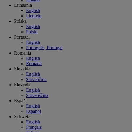
Lithuania
English
Lietuvių
Polska
English
Polski
Portugal
English
Português, Portugal
Romania
English
Română
Slovakia
English
Slovenčina
Slovenia
English
Slovenščina
España
English
Español
Schweiz
English
Français