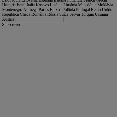
Eslováquia
Eslovênia
Espanha
Estônia
Finlândia
França
Grécia
Hungria
Israel
Itália
Kosovo
Letônia
Lituânia
Macedônia
Moldávia
Montenegro
Noruega
Países Baixos
Polônia
Portugal
Reino Unido
República Checa
Romênia
Rússia
Suíça
Sérvia
Turquia
Ucrânia
Áustria
Subscrever
Portugal
Português, Portugal
Encontre seu camião
Togg
Ofertas
Togg
Used Trucks by Renault Trucks
Togg
Os nossos sites
Contacte-nos