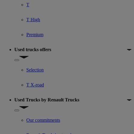
T
T High
Premium
Used trucks offers
Show submenu for Used trucks offers
Selection
T X-road
Used Trucks by Renault Trucks
Show submenu for Used Trucks by Renault Trucks
Our commitments