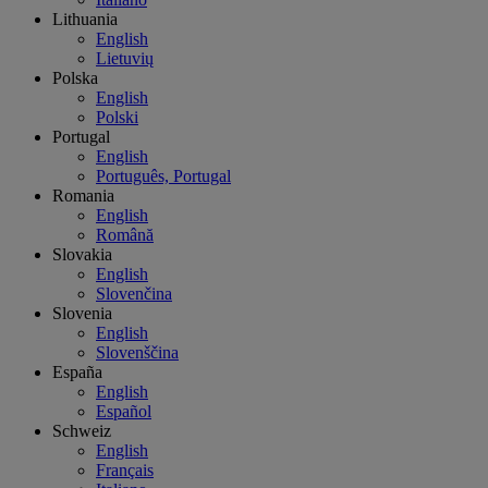
Lithuania
English
Lietuvių
Polska
English
Polski
Portugal
English
Português, Portugal
Romania
English
Română
Slovakia
English
Slovenčina
Slovenia
English
Slovenščina
España
English
Español
Schweiz
English
Français