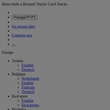
Bem-vindo a Renault Trucks Used Trucks
Portugal
PT-PT
Os nossos sites
Contacte-nos
Europe
Austria
English
Deutsch
Belgique
Nederlands
English
Français
Deutsch
България
English
Български
Hrvatska