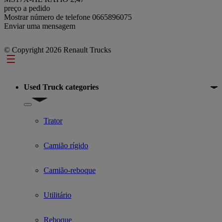
preço a pedido
Mostrar número de telefone
0665896075
Enviar uma mensagem
© Copyright 2026 Renault Trucks
Footer
Used Truck categories
Show submenu for Used Truck categories
Trator
Camião rígido
Camião-reboque
Utilitário
Reboque