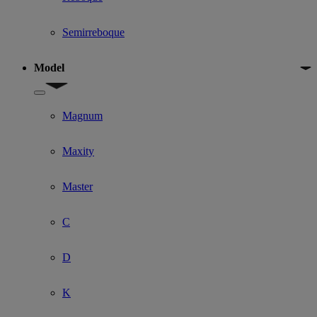
Semirreboque
Model
Show submenu for Model
Magnum
Maxity
Master
C
D
K