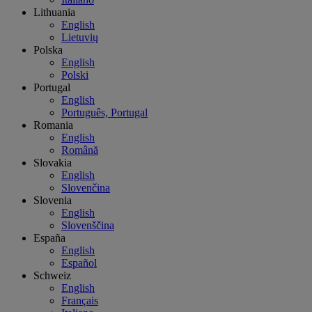
Lithuania
English
Lietuvių
Polska
English
Polski
Portugal
English
Português, Portugal
Romania
English
Română
Slovakia
English
Slovenčina
Slovenia
English
Slovenščina
España
English
Español
Schweiz
English
Français