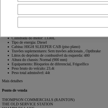
SHAMBLES LANE
YO7 3FA RAINTON
United Kingdom
+44 1423 322621
Enviar uma mensagem
Data do primeiro registo:
24/11/2021
Potência do motor CV:
480
Cilindrada do motor:
13.00L
Tipo de energia:
Diesel
Cabina:
HIGH SLEEPER CAB (piso plano)
Travões suplementares:
Sem travões adicionais , Optibrake
Litros do depósito de combustível da esquerda:
480
Altura do chassis:
Normal (900 mm)
Equipamento:
Bloqueios de diferencial, Frigorífico
Peso bruto do veículo:
23.4t
Peso total admissível:
44t
Mais detalhes
Ponto de venda
THOMPSON COMMERCIALS (RAINTON)
THE OLD SERVICE STATION