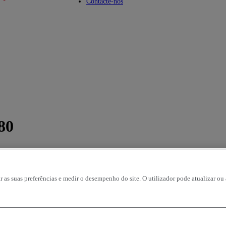
u
Toggle submenu
Contacte-nos
80
r as suas preferências e medir o desempenho do site. O utilizador pode atualizar ou