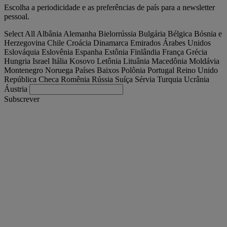
Escolha a periodicidade e as preferências de país para a newsletter
pessoal.
Select All
Albânia
Alemanha
Bielorrússia
Bulgária
Bélgica
Bósnia e
Herzegovina
Chile
Croácia
Dinamarca
Emirados Árabes Unidos
Eslováquia
Eslovênia
Espanha
Estônia
Finlândia
França
Grécia
Hungria
Israel
Itália
Kosovo
Letônia
Lituânia
Macedônia
Moldávia
Montenegro
Noruega
Países Baixos
Polônia
Portugal
Reino Unido
República Checa
Romênia
Rússia
Suíça
Sérvia
Turquia
Ucrânia
Áustria
Subscrever
Portugal
Português, Portugal
Encontre seu camião
Togg
Ofertas
Togg
Used Trucks by Renault Trucks
Togg
Os nossos sites
Contacte-nos