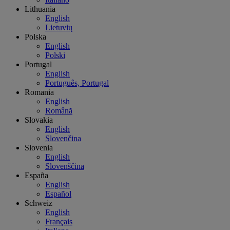
Lithuania
English
Lietuvių
Polska
English
Polski
Portugal
English
Português, Portugal
Romania
English
Română
Slovakia
English
Slovenčina
Slovenia
English
Slovenščina
España
English
Español
Schweiz
English
Français