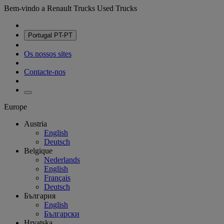
Bem-vindo a Renault Trucks Used Trucks
Portugal
PT-PT
Os nossos sites
Contacte-nos
Europe
Austria
English
Deutsch
Belgique
Nederlands
English
Français
Deutsch
България
English
Български
Hrvatska