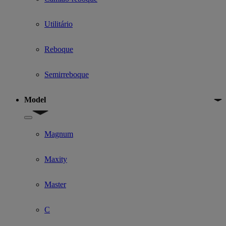
Utilitário
Reboque
Semirreboque
Model
Show submenu for Model
Magnum
Maxity
Master
C