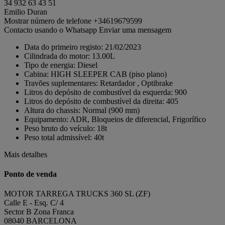
34 932 63 43 51
Emilio Duran
Mostrar número de telefone
+34619679599
Contacto usando o Whatsapp
Enviar uma mensagem
Data do primeiro registo:
21/02/2023
Cilindrada do motor:
13.00L
Tipo de energia:
Diesel
Cabina:
HIGH SLEEPER CAB (piso plano)
Travões suplementares:
Retardador , Optibrake
Litros do depósito de combustível da esquerda:
900
Litros do depósito de combustível da direita:
405
Altura do chassis:
Normal (900 mm)
Equipamento:
ADR, Bloqueios de diferencial, Frigorífico
Peso bruto do veículo:
18t
Peso total admissível:
40t
Mais detalhes
Ponto de venda
MOTOR TARREGA TRUCKS 360 SL (ZF)
Calle E - Esq. C/ 4
Sector B Zona Franca
08040 BARCELONA