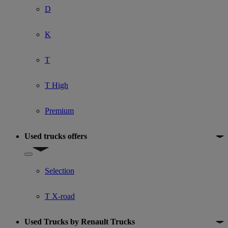
D
K
T
T High
Premium
Used trucks offers
Show submenu for Used trucks offers
Selection
T X-road
Used Trucks by Renault Trucks