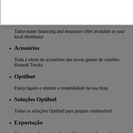
Mais sobre serviços adicionais
Seguro e financiamento
Tailor-made financing and insurance offer available at your
local distributor
Acessórios
Toda a oferta de acessórios das novas gamas de camiões
Renault Trucks
Optifleet
Esteja ligado e otimize a rentabilidade da sua frota
Soluções Optifuel
Todas as soluções Optifuel para poupar combustível
Exportação