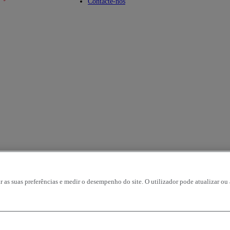
u
Toggle submenu
Contacte-nos
r as suas preferências e medir o desempenho do site. O utilizador pode atualizar ou