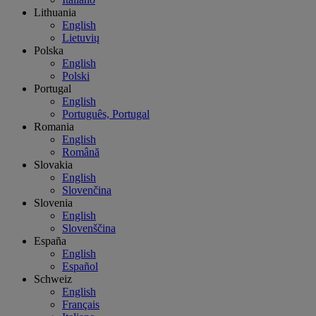
Lithuania
English
Lietuvių
Polska
English
Polski
Portugal
English
Português, Portugal
Romania
English
Română
Slovakia
English
Slovenčina
Slovenia
English
Slovenščina
España
English
Español
Schweiz
English
Français