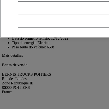
Zone République III
86000 POITIERS
France
05 49 18 57 57
RAISSA NASLIN
Mostrar número de telefone
+33764599468
Contacto usando o Whatsapp
Enviar uma mensagem
Data do primeiro registo:
12/12/2022
Tipo de energia:
Elétrico
Peso bruto do veículo:
650t
Mais detalhes
Ponto de venda
BERNIS TRUCKS POITIERS
Rue des Landes
Zone République III
86000 POITIERS
France