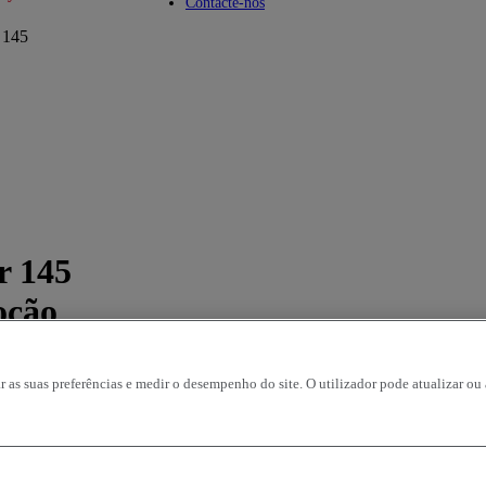
u
Toggle submenu
Contacte-nos
r 145
r 145
oção
r as suas preferências e medir o desempenho do site. O utilizador pode atualizar ou