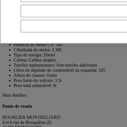
France
03 81 31 20 80
BOURLIER GROUPE
FR
Mostrar número de telefone
+33381312081
Contacto usando o Whatsapp
Enviar uma mensagem
Data do primeiro registo:
23/07/2018
Potência do motor CV:
145
Cilindrada do motor:
2.30L
Tipo de energia:
Diesel
Cabina:
Cabina simples
Travões suplementares:
Sem travões adicionais
Litros do depósito de combustível da esquerda:
105
Altura do chassis:
Outro
Peso bruto do veículo:
3.5t
Peso total admissível:
6t
Mais detalhes
Ponto de venda
BOURLIER MONTBELIARD
4 et 6 rue de Bouquières ZI