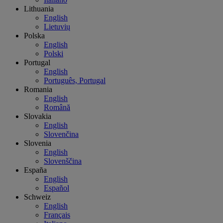
Lithuania
English
Lietuvių
Polska
English
Polski
Portugal
English
Português, Portugal
Romania
English
Română
Slovakia
English
Slovenčina
Slovenia
English
Slovenščina
España
English
Español
Schweiz
English
Français