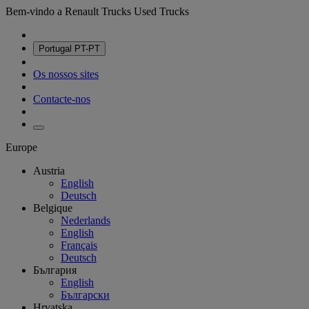
Bem-vindo a Renault Trucks Used Trucks
Portugal
PT-PT
Os nossos sites
Contacte-nos
Europe
Austria
English
Deutsch
Belgique
Nederlands
English
Français
Deutsch
България
English
Български
Hrvatska