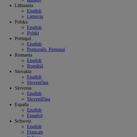
Lithuania
English
Lietuvių
Polska
English
Polski
Portugal
English
Português, Portugal
Romania
English
Română
Slovakia
English
Slovenčina
Slovenia
English
Slovenščina
España
English
Español
Schweiz
English
Français