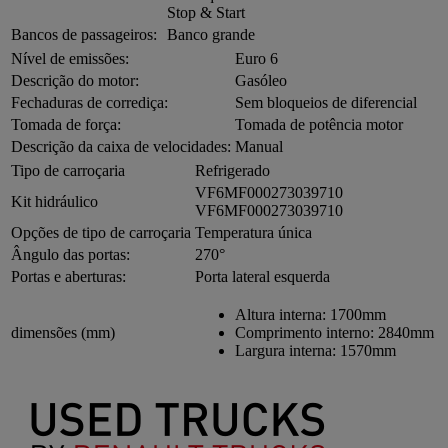
Stop & Start
Bancos de passageiros:
Banco grande
Nível de emissões:
Euro 6
Descrição do motor:
Gasóleo
Fechaduras de corrediça:
Sem bloqueios de diferencial
Tomada de força:
Tomada de potência motor
Descrição da caixa de velocidades:
Manual
Tipo de carroçaria
Refrigerado
VF6MF000273039710
Kit hidráulico
VF6MF000273039710
Opções de tipo de carroçaria
Temperatura única
Ângulo das portas:
270°
Portas e aberturas:
Porta lateral esquerda
Altura interna:
1700mm
dimensões (mm)
Comprimento interno:
2840mm
Largura interna:
1570mm