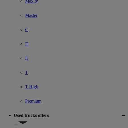
Maxity
Master
C
D
K
T
T High
Premium
Used trucks offers
Show submenu for Used trucks offers