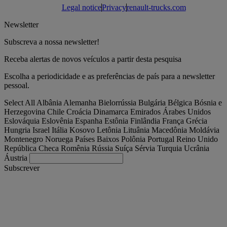
Legal notice
Privacy
renault-trucks.com
Newsletter
Subscreva a nossa newsletter!
Receba alertas de novos veículos a partir desta pesquisa
Escolha a periodicidade e as preferências de país para a newsletter
pessoal.
Select All
Albânia
Alemanha
Bielorrússia
Bulgária
Bélgica
Bósnia e
Herzegovina
Chile
Croácia
Dinamarca
Emirados Árabes Unidos
Eslováquia
Eslovênia
Espanha
Estônia
Finlândia
França
Grécia
Hungria
Israel
Itália
Kosovo
Letônia
Lituânia
Macedônia
Moldávia
Montenegro
Noruega
Países Baixos
Polônia
Portugal
Reino Unido
República Checa
Romênia
Rússia
Suíça
Sérvia
Turquia
Ucrânia
Áustria
Subscrever
Portugal
Português, Portugal
Encontre seu camião
Togg
Ofertas