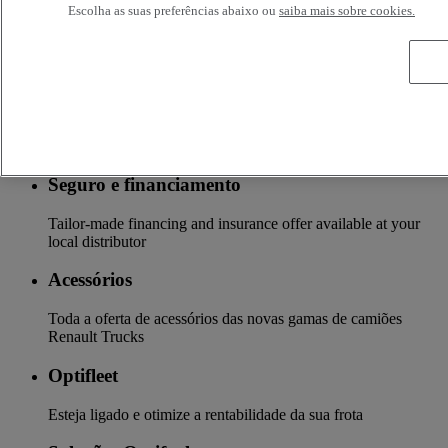
conhecemos a sua atividade, o seu veículo pode beneficiar de
Escolha as suas preferências abaixo ou
saiba mais sobre cookies.
um conjunto de serviços personalizáveis e adaptados à sua
utilização: financiamento, seguro, garantia, formação em
condução, etc.
Serviços
Mais sobre serviços adicionais
Seguro e financiamento
Tailor-made financing and insurance offer available at your
local distributor
Acessórios
Toda a oferta de acessórios das novas gamas de camiões
Renault Trucks
Optifleet
Esteja ligado e otimize a rentabilidade da sua frota