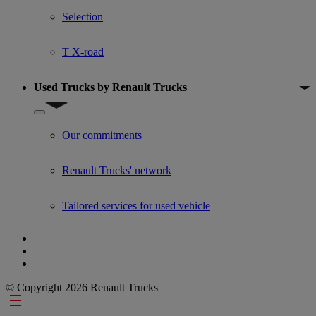
Selection
T X-road
Used Trucks by Renault Trucks
Show submenu for Used Trucks by Renault Trucks
Our commitments
Renault Trucks' network
Tailored services for used vehicle
© Copyright 2026 Renault Trucks
Footer links