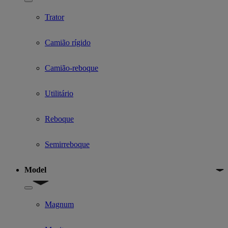
Show submenu for Used Truck categories
Trator
Camião rígido
Camião-reboque
Utilitário
Reboque
Semirreboque
Model
Show submenu for Model
Magnum