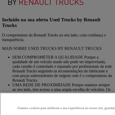
Incluído na sua oferta Used Trucks by Renault
Trucks
O compromisso da Renault Trucks ao seu lado, com confiança e
transparência.
MAIS SOBRE USED TRUCKS BY RENAULT TRUCKS
SEM COMPROMETER A QUALIDADE Porque a
qualidade de um veículo usado não pode ser improvisada,
cada camião é controlado e reparado por profissionais da rede
Renault Trucks seguindo as recomendações do fabricante e
com peças sobresselentes de origem: este é o compromisso da
Renault Trucks.
UMA REDE DE PROXIMIDADE Porque estamos sempre
ao seu lado, tem acesso a uma ampla escolha de veículos. Os
seus camiões beneficiam de um acompanhamento
personalizado em toda a rede Renault Trucks e de um
acompanhamento em função das suas necessidades.
Usamos cookies para melhorar a sua experiência no nosso site, guardar
OFERTA DE SERVIÇOS ADAPTADOS Porque